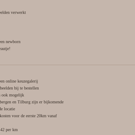
eelden verwerkt
een newborn
eautje!
en online keuzegalerij
beelden bij te bestellen
is ook mogelijk
nbergen en Tilburg zijn er bijkomende
e locatie
iskosten voor de eerste 20km vanaf
,42 per km