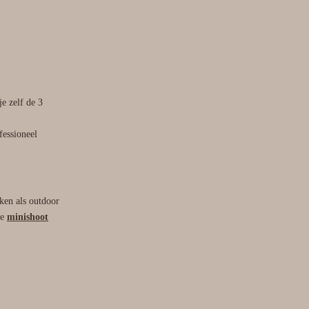
je zelf de 3
essioneel
eken als outdoor
de
minishoot