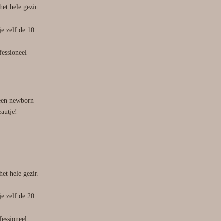
het hele gezin
je zelf de 10
essioneel
een newborn
eautje!
het hele gezin
je zelf de 20
essioneel